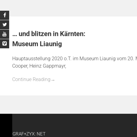
… und blitzen in Kärnten:
Museum Liaunig
Hauptausstellung 2020 o.T. im Museum Liaunig vom 20. Mai
Cooper, Heinz Gappmayr,
Continue Reading
→
GRAF+ZYX: NET